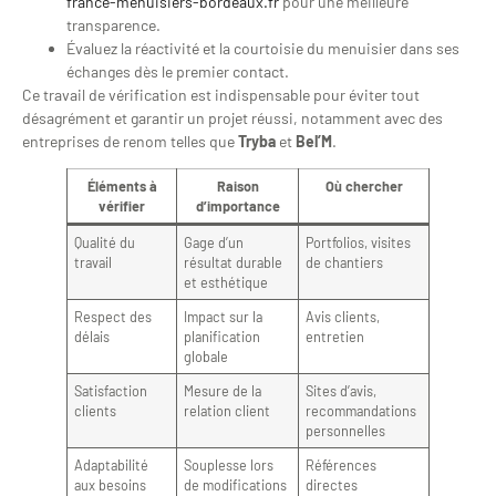
france-menuisiers-bordeaux.fr
pour une meilleure
transparence.
Évaluez la réactivité et la courtoisie du menuisier dans ses
échanges dès le premier contact.
Ce travail de vérification est indispensable pour éviter tout
désagrément et garantir un projet réussi, notamment avec des
entreprises de renom telles que
Tryba
et
Bel’M
.
Éléments à
Raison
Où chercher
vérifier
d’importance
Qualité du
Gage d’un
Portfolios, visites
travail
résultat durable
de chantiers
et esthétique
Respect des
Impact sur la
Avis clients,
délais
planification
entretien
globale
Satisfaction
Mesure de la
Sites d’avis,
clients
relation client
recommandations
personnelles
Adaptabilité
Souplesse lors
Références
aux besoins
de modifications
directes