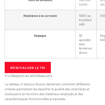
Tests de durabilité
>100 000
50 
cycles
cyc
Résistance à la corrosion
1000 h au
240
brouillard
salin
Réglages
3D
Rég
ajustable
limi
avec
fermeture
douce
RÉINITIALISER LE TRI
4 crit&egrave;res affich&eacute;s.
Le tableau ci-dessus illustre clairement comment différents
critères permettent de classifier la qualité des charnières et
coulissants en fonction des matériaux employés et des
caractéristiques fonctionnelles proposées.