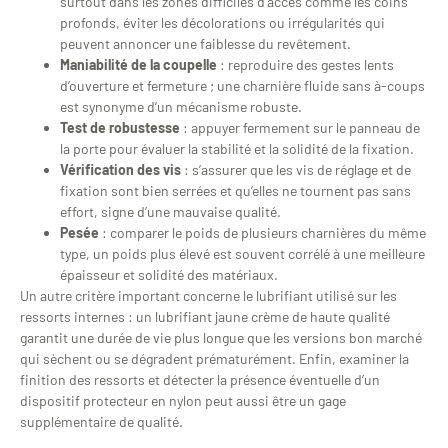
surtout dans les zones difficiles d’accès comme les coins
profonds, éviter les décolorations ou irrégularités qui
peuvent annoncer une faiblesse du revêtement.
Maniabilité de la coupelle
: reproduire des gestes lents
d’ouverture et fermeture ; une charnière fluide sans à-coups
est synonyme d’un mécanisme robuste.
Test de robustesse
: appuyer fermement sur le panneau de
la porte pour évaluer la stabilité et la solidité de la fixation.
Vérification des vis
: s’assurer que les vis de réglage et de
fixation sont bien serrées et qu’elles ne tournent pas sans
effort, signe d’une mauvaise qualité.
Pesée
: comparer le poids de plusieurs charnières du même
type, un poids plus élevé est souvent corrélé à une meilleure
épaisseur et solidité des matériaux.
Un autre critère important concerne le lubrifiant utilisé sur les
ressorts internes : un lubrifiant jaune crème de haute qualité
garantit une durée de vie plus longue que les versions bon marché
qui sèchent ou se dégradent prématurément. Enfin, examiner la
finition des ressorts et détecter la présence éventuelle d’un
dispositif protecteur en nylon peut aussi être un gage
supplémentaire de qualité.