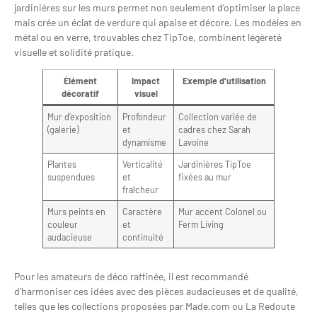
jardinières sur les murs permet non seulement d’optimiser la place
mais crée un éclat de verdure qui apaise et décore. Les modèles en
métal ou en verre, trouvables chez TipToe, combinent légèreté
visuelle et solidité pratique.
Élément
Impact
Exemple d’utilisation
décoratif
visuel
Mur d’exposition
Profondeur
Collection variée de
(galerie)
et
cadres chez Sarah
dynamisme
Lavoine
Plantes
Verticalité
Jardinières TipToe
suspendues
et
fixées au mur
fraîcheur
Murs peints en
Caractère
Mur accent Colonel ou
couleur
et
Ferm Living
audacieuse
continuité
Pour les amateurs de déco raffinée, il est recommandé
d’harmoniser ces idées avec des pièces audacieuses et de qualité,
telles que les collections proposées par Made.com ou La Redoute