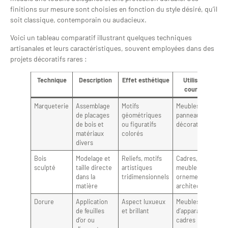
finitions sur mesure sont choisies en fonction du style désiré, qu’il
soit classique, contemporain ou audacieux.
Voici un tableau comparatif illustrant quelques techniques
artisanales et leurs caractéristiques, souvent employées dans des
projets décoratifs rares :
Technique
Description
Effet esthétique
Utilisation
courante
Marqueterie
Assemblage
Motifs
Meubles,
de placages
géométriques
panneaux
de bois et
ou figuratifs
décoratifs
matériaux
colorés
divers
Bois
Modelage et
Reliefs, motifs
Cadres,
sculpté
taille directe
artistiques
meubles,
dans la
tridimensionnels
ornements
matière
architecturaux
Dorure
Application
Aspect luxueux
Meubles
de feuilles
et brillant
d’apparat,
d’or ou
cadres